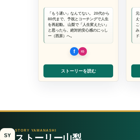
「もう遅い」なんてない。 20代から
元
80代まで、予祝とコーチングで人生
え
を再起動。 山梨で「人生変えたい」
こ
と思ったら、絶対的安心感のにっし
み
ー（西原）へ。
ド
ストーリーを読む
STORY YAMANASHI
SY
ストーリー山梨